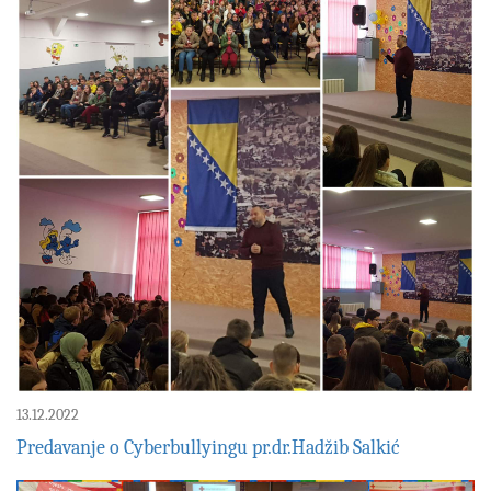
13.12.2022
Predavanje o Cyberbullyingu pr.dr.Hadžib Salkić