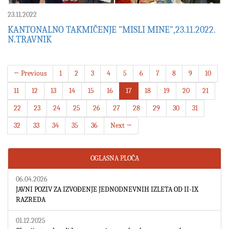
23.11.2022
KANTONALNO TAKMIČENJE "MISLI MINE",23.11.2022.
N.TRAVNIK
← Previous
1
2
3
4
5
6
7
8
9
10
11
12
13
14
15
16
17
18
19
20
21
22
23
24
25
26
27
28
29
30
31
32
33
34
35
36
Next →
OGLASNA PLOČA
06.04.2026
JAVNI POZIV ZA IZVOĐENJE JEDNODNEVNIH IZLETA OD II-IX
RAZREDA
01.12.2025