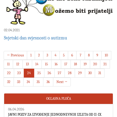
02.04.2021
Svjetski dan svjesnosti o autizmu
← Previous
1
2
3
4
5
6
7
8
9
10
11
12
13
14
15
16
17
18
19
20
21
22
23
24
25
26
27
28
29
30
31
32
33
34
35
36
Next →
OGLASNA PLOČA
06.04.2026
JAVNI POZIV ZA IZVOĐENJE JEDNODNEVNIH IZLETA OD II-IX