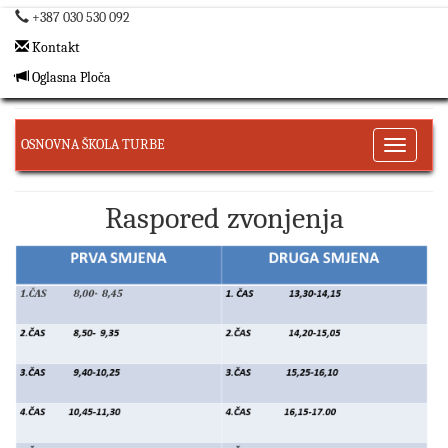
+387 030 530 092
Kontakt
Oglasna Ploča
OSNOVNA ŠKOLA TURBE
Toggle
navigati
Raspored zvonjenja