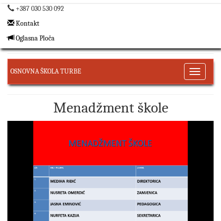
+387 030 530 092
Kontakt
Oglasna Ploča
OSNOVNA ŠKOLA TURBE
Toggle
navigati
Menadžment škole