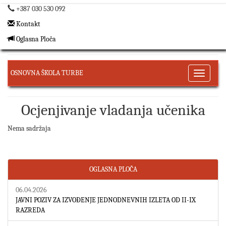
+387 030 530 092
Kontakt
Oglasna Ploča
OSNOVNA ŠKOLA TURBE
Toggle
navigati
Ocjenjivanje vladanja učenika
Nema sadržaja
OGLASNA PLOČA
06.04.2026
JAVNI POZIV ZA IZVOĐENJE JEDNODNEVNIH IZLETA OD II-IX
RAZREDA