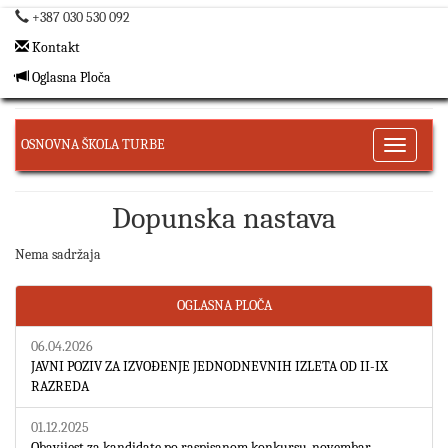
+387 030 530 092
Kontakt
Oglasna Ploča
OSNOVNA ŠKOLA TURBE
Toggle
navigati
Dopunska nastava
Nema sadržaja
OGLASNA PLOČA
06.04.2026
JAVNI POZIV ZA IZVOĐENJE JEDNODNEVNIH IZLETA OD II-IX
RAZREDA
01.12.2025
Obavijest za kandidate po raspisanom konkursu-novembar