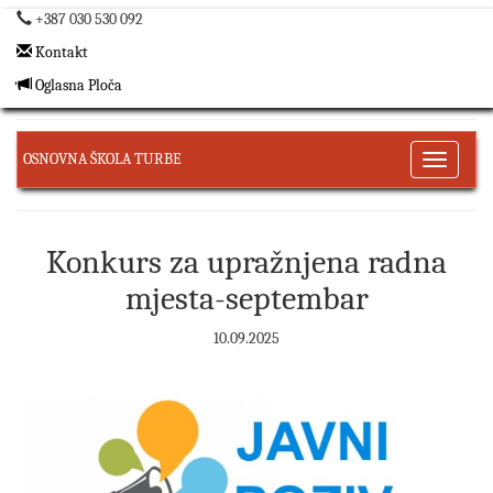
+387 030 530 092
Kontakt
Oglasna Ploča
OSNOVNA ŠKOLA TURBE
Toggle
navigati
Konkurs za upražnjena radna
mjesta-septembar
10.09.2025