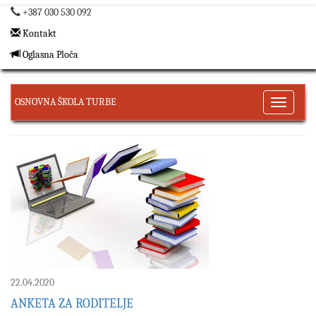
+387 030 530 092
Kontakt
Oglasna Ploča
OSNOVNA ŠKOLA TURBE
Toggle
navigati
22.04.2020
ANKETA ZA RODITELJE