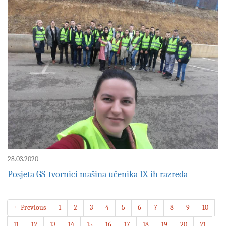
28.03.2020
Posjeta GS-tvornici mašina učenika IX-ih razreda
← Previous
1
2
3
4
5
6
7
8
9
10
11
12
13
14
15
16
17
18
19
20
21