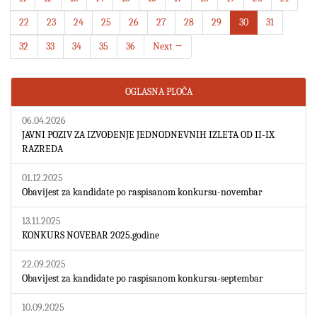
22
23
24
25
26
27
28
29
30
31
32
33
34
35
36
Next →
OGLASNA PLOČA
06.04.2026
JAVNI POZIV ZA IZVOĐENJE JEDNODNEVNIH IZLETA OD II-IX
RAZREDA
01.12.2025
Obavijest za kandidate po raspisanom konkursu-novembar
13.11.2025
KONKURS NOVEBAR 2025.godine
22.09.2025
Obavijest za kandidate po raspisanom konkursu-septembar
10.09.2025