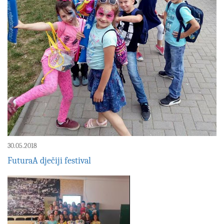
30.05.2018
FuturaA dječiji festival