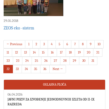
29.05.2018
ZEOS eko -sistem
← Previous
1
2
3
4
5
6
7
8
9
10
11
12
13
14
15
16
17
18
19
20
21
22
23
24
25
26
27
28
29
30
31
32
33
34
35
36
Next →
OGLASNA PLOČA
06.04.2026
JAVNI POZIV ZA IZVOĐENJE JEDNODNEVNIH IZLETA OD II-IX
RAZREDA