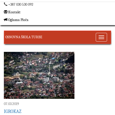
+387 030 530 092
Kontakt
Oglasna Ploča
OSNOVNA ŠKOLA TURBE
Toggle
navigati
07.03.2019
IGROKAZ