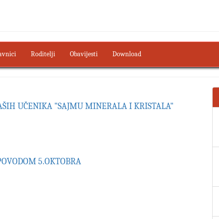
avnici
Roditelji
Obavijesti
Download
AŠIH UČENIKA "SAJMU MINERALA I KRISTALA"
 POVODOM 5.OKTOBRA