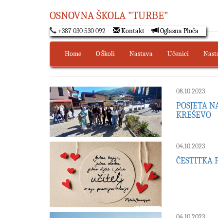
OSNOVNA ŠKOLA "TURBE"
+387 030 530 092
Kontakt
Oglasna Ploča
Home
O Školi
Nastava
Učenici
Nast
08.10.2023
POSJETA N
KREŠEVO
04.10.2023
ČESTITKA
04.10.2023