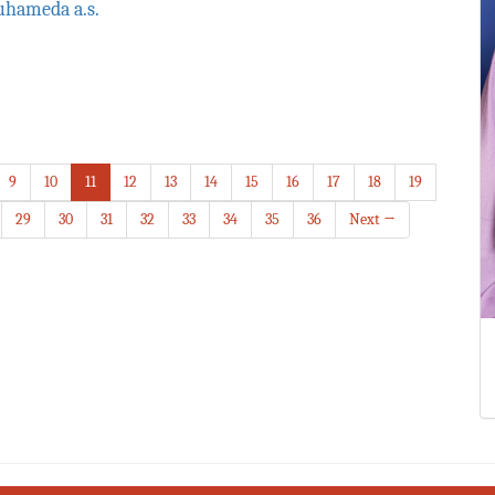
hameda a.s.
9
10
11
12
13
14
15
16
17
18
19
29
30
31
32
33
34
35
36
Next →