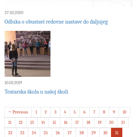
27.03.2020
Odluka o obustavi redovne nastave do daljnjeg
10.03.2019
Teatarska škola u našoj školi
← Previous
1
2
3
4
5
6
7
8
9
10
11
12
13
14
15
16
17
18
19
20
21
22
23
24
25
26
27
28
29
30
31