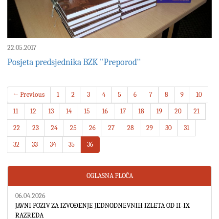
22.05.2017
Posjeta predsjednika BZK ''Preporod''
← Previous
1
2
3
4
5
6
7
8
9
10
11
12
13
14
15
16
17
18
19
20
21
22
23
24
25
26
27
28
29
30
31
32
33
34
35
36
OGLASNA PLOČA
06.04.2026
JAVNI POZIV ZA IZVOĐENJE JEDNODNEVNIH IZLETA OD II-IX
RAZREDA