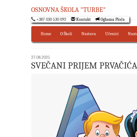
OSNOVNA ŠKOLA "TURBE"
+387 030 530 092
Kontakt
Oglasna Ploča
Home
O Školi
Nastava
Učenici
Nast
27.08.2025
SVEČANI PRIJEM PRVAČIĆA