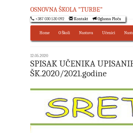
OSNOVNA ŠKOLA "TURBE"
+387 030 530 092
Kontakt
Oglasna Ploča
Home
O Školi
Nastava
Učenici
Nast
12.05.2020
SPISAK UČENIKA UPISANI
ŠK.2020/2021.godine