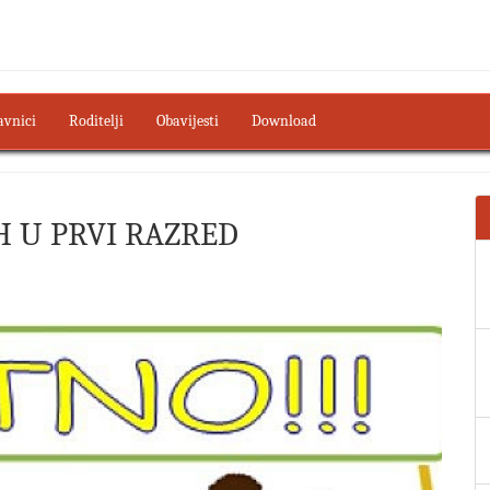
avnici
Roditelji
Obavijesti
Download
H U PRVI RAZRED