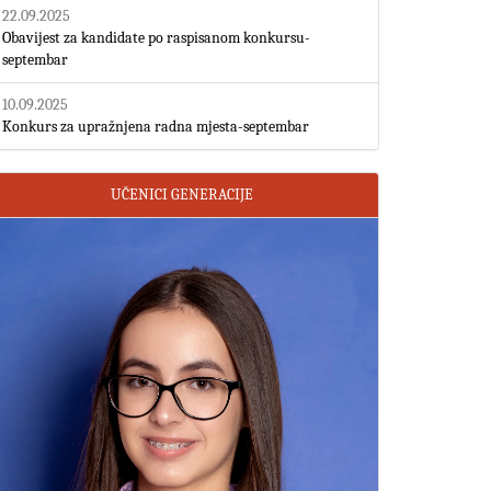
22.09.2025
Obavijest za kandidate po raspisanom konkursu-
septembar
10.09.2025
Konkurs za upražnjena radna mjesta-septembar
UČENICI GENERACIJE