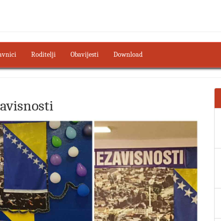
avnici
Roditelji
Obavijesti
Download
avisnosti