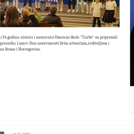
/24.godinu učenici i nastavnici Osnovne škole "Turbe" su pripremili
prazniku 1.mart-Dan nezavisnosti.Svim učenicima,roditeljima i
ne Bosne i Hercegovine.