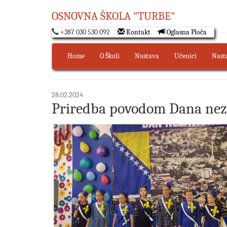
OSNOVNA ŠKOLA "TURBE"
+387 030 530 092
Kontakt
Oglasna Ploča
Home
O Školi
Nastava
Učenici
Nast
28.02.2024
Priredba povodom Dana nez