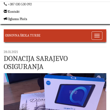
+387 030 530 092
Kontakt
Oglasna Ploča
OSNOVNA ŠKOLA TURBE
Toggle
navigati
28.01.2021
DONACIJA SARAJEVO
OSIGURANJA