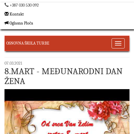
+387 030 530 092
Kontakt
Oglasna Ploča
OSNOVNA ŠKOLA TURBE
Toggle
navigati
07.03.2021
8.MART - MEĐUNARODNI DAN
ŽENA